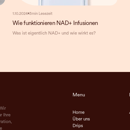
1.10.2024
3
min Lesezeit
Wie funktionieren NAD+ Infusionen
Was ist eigentlich NAD+ und wie wirkt es?
Menu
Wir
Home
r Ihre
Über uns
ation,
Drips
e