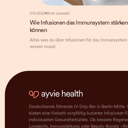
5.10.2023
2
min Lesezeit
Wie Infusionen das Immunsystem stärken
können
Alles was du über Infusionen für das Immunsystem
wissen musst
Deutschlands führende IV-Drip-Bar in Berlin-Mitte. 
bieten eine Vielzahl sorgfältig kurierter Infusionen fü
individuellen Gesundheitsziele. Ob bessere Regener
Longevity, Immunstärkung oder Beauty-Boosts –Ihr