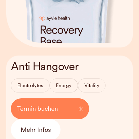
Behandlungsdauer
approx. 30-45
Anti Hangover
min
Haltbarkeit
Can be used
weekly
Electrolytes
Energy
Vitality
Kosten
95 EUR
Termin buchen
Mehr Infos