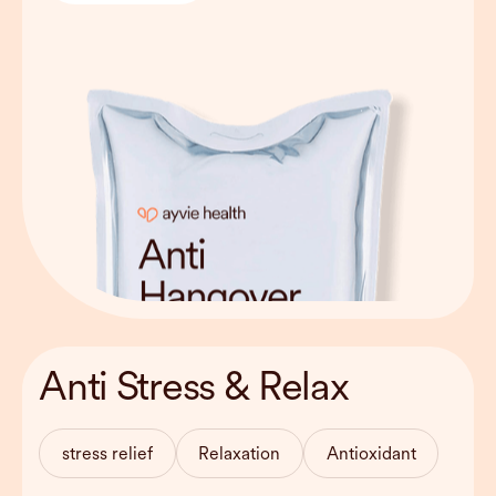
Behandlungsdauer
approx. 30-45
Anti Stress & Relax
min
Haltbarkeit
Can be used
weekly
stress relief
Relaxation
Antioxidant