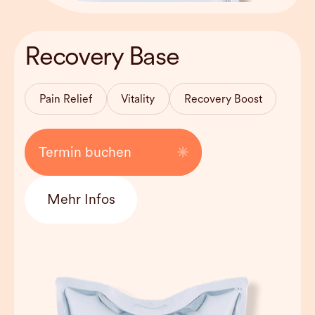
Behandlungsdauer
approx. 30-45
Recovery Base
min
Haltbarkeit
Can be used
weekly
Pain Relief
Vitality
Recovery Boost
Kosten
130 EUR
Termin buchen
Mehr Infos