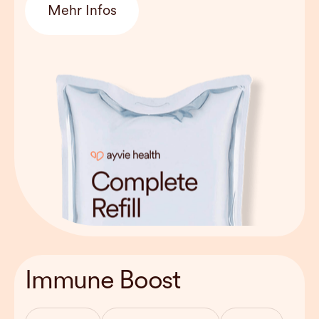
Mehr Infos
Behandlungsdauer
from 45min
Immune Boost
Haltbarkeit
Can be used
weekly