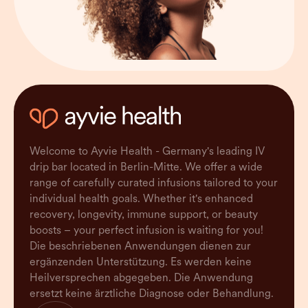
Welcome to Ayvie Health - Germany's leading IV
drip bar located in Berlin-Mitte. We offer a wide
range of carefully curated infusions tailored to your
individual health goals. Whether it's enhanced
recovery, longevity, immune support, or beauty
boosts – your perfect infusion is waiting for you!
Die beschriebenen Anwendungen dienen zur
ergänzenden Unterstützung. Es werden keine
Heilversprechen abgegeben. Die Anwendung
ersetzt keine ärztliche Diagnose oder Behandlung.