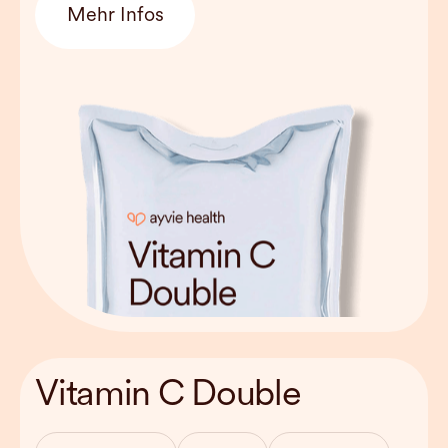
Mehr Infos
Behandlungsdauer
approx. 30 min
Vitamin C Double
Haltbarkeit
Can be used
weekly