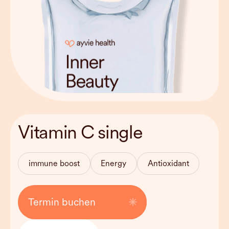
Behandlungsdauer
approx. 30 min
Vitamin C single
Haltbarkeit
Can be used
weekly
immune boost
Energy
Antioxidant
Kosten
79 EUR
Termin buchen