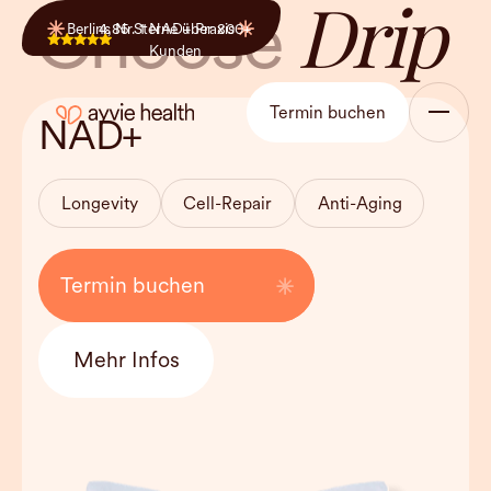
Drip
Choose
Berlins Nr. 1 NAD+ Praxis
4,85 Sterne über 800+
Premium Infusionen
Kunden
Behandlungsdauer
90-120 Min
Termin buchen
NAD+
Haltbarkeit
monatlich
empfohlen
Longevity
Cell-Repair
Anti-Aging
Kosten
Bis zu 50%
Rabatt
Termin buchen
Mehr Infos