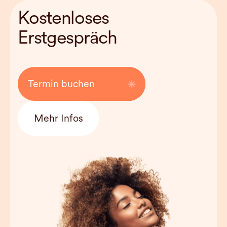
Kostenloses 
Haltbarkeit
/
Erstgespräch
Kosten
0€
Termin buchen
Mehr Infos