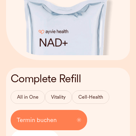
Behandlungsdauer
45-60 mins
Complete Refill
Haltbarkeit
Can be used
weekly
All in One
Vitality
Cell-Health
Kosten
260 EUR
Termin buchen