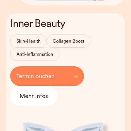
Inner Beauty
Behandlungsdauer
30-45 mins
Skin-Health
Collagen Boost
Haltbarkeit
Can be used
weekly
Anti-Inflammation
Kosten
160 EUR
Termin buchen
Mehr Infos