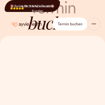
Termin
Berlins Nr. 1 NAD+ Praxis
4,85 Sterne über 800+
Premium Infusionen
Kunden
buchen
Termin buchen