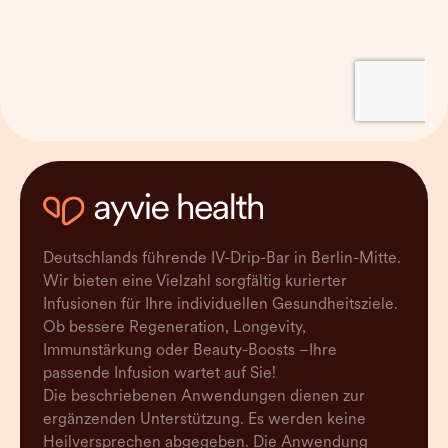
Deutschlands führende IV-Drip-Bar in Berlin-Mitte.
Wir bieten eine Vielzahl sorgfältig kurierter
Infusionen für Ihre individuellen Gesundheitsziele.
Ob bessere Regeneration, Longevity,
Immunstärkung oder Beauty-Boosts –Ihre
passende Infusion wartet auf Sie!
Die beschriebenen Anwendungen dienen zur
ergänzenden Unterstützung. Es werden keine
Heilversprechen abgegeben. Die Anwendung