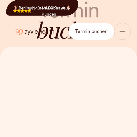
Termin
Berlins Nr. 1 NAD+ Praxis
4,85 Sterne über 800+
Premium Infusionen
Kunden
buchen
Termin buchen