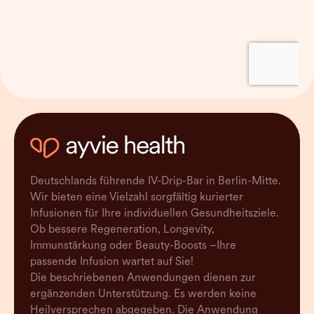
Deutschlands führende IV-Drip-Bar in Berlin-Mitte.
Wir bieten eine Vielzahl sorgfältig kurierter
Infusionen für Ihre individuellen Gesundheitsziele.
Ob bessere Regeneration, Longevity,
Immunstärkung oder Beauty-Boosts –Ihre
passende Infusion wartet auf Sie!
Die beschriebenen Anwendungen dienen zur
ergänzenden Unterstützung. Es werden keine
Heilversprechen abgegeben. Die Anwendung